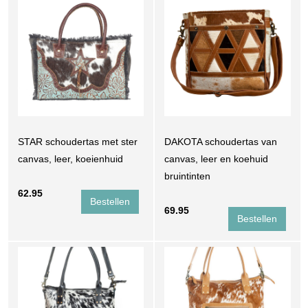
STAR schoudertas met ster
DAKOTA schoudertas van
canvas, leer, koeienhuid
canvas, leer en koehuid
bruintinten
62.95
69.95