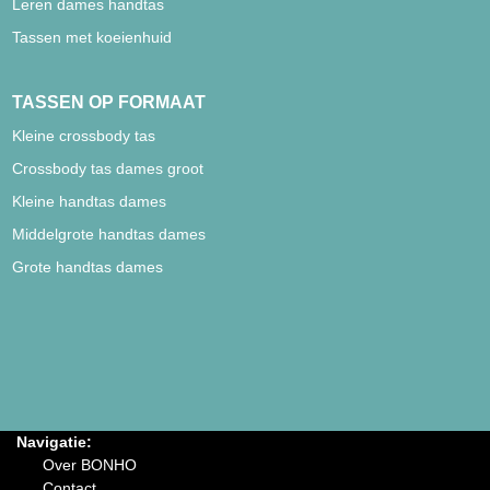
Leren dames handtas
Tassen met koeienhuid
TASSEN OP FORMAAT
Kleine crossbody tas
Crossbody tas dames groot
Kleine handtas dames
Middelgrote handtas dames
Grote handtas dames
Navigatie:
Over BONHO
Contact