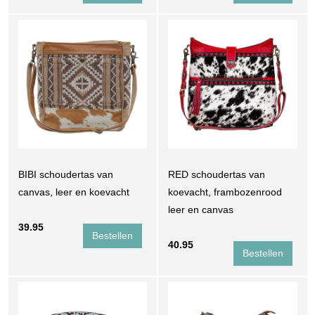
BIBI schoudertas van
RED schoudertas van
canvas, leer en koevacht
koevacht, frambozenrood
leer en canvas
39.95
40.95