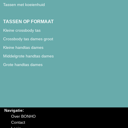
Tassen met koeienhuid
TASSEN OP FORMAAT
Kleine crossbody tas
Crossbody tas dames groot
Kleine handtas dames
Middelgrote handtas dames
Grote handtas dames
Navigatie:
Over BONHO
Contact