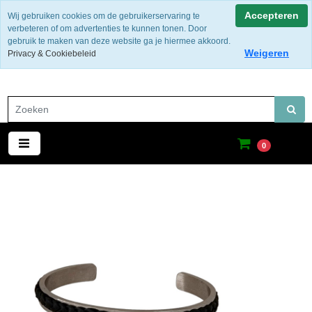
Gratis verzending binnen Nederland
Accepteren
Wij gebruiken cookies om de gebruikerservaring te
verbeteren of om advertenties te kunnen tonen. Door
gebruik te maken van deze website ga je hiermee akkoord.
Weigeren
Privacy & Cookiebeleid
0