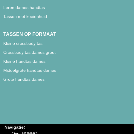
Leren dames handtas
Tassen met koeienhuid
TASSEN OP FORMAAT
Kleine crossbody tas
Crossbody tas dames groot
Kleine handtas dames
Middelgrote handtas dames
Grote handtas dames
Navigatie:
Over BONHO