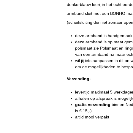
donkerblauw leer( in het echt eerd
armband sluit met een BONHO matte
(schuifsluiting die niet zomaar ope
deze armband is handgemaakt i
deze armband is op maat gemaa
polsmaat zie
Polsmaat en rin
van een armband na maar echt
wil jij iets aanpassen in dit o
om de mogelijkheden te besp
Verzending:
levertijd
maximaal 5 werkdage
afhalen op afspraak is mogelij
gratis
verzending
binnen Ned
is € 15,-)
altijd mooi verpakt