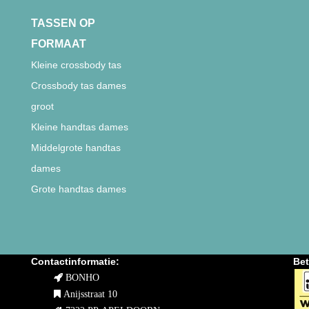
TASSEN OP
FORMAAT
Kleine crossbody tas
Crossbody tas dames
groot
Kleine handtas dames
Middelgrote handtas
dames
Grote handtas dames
Contactinformatie:
Bet
BONHO
Anijsstraat 10