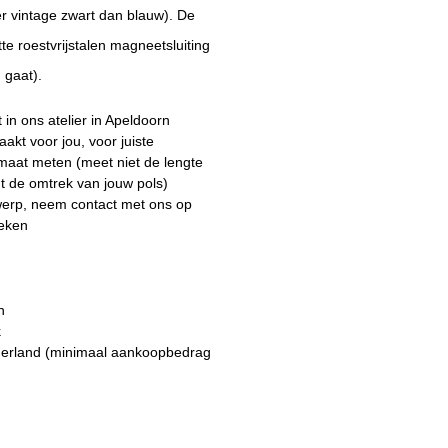
er vintage zwart dan blauw). De
 roestvrijstalen magneetsluiting
n gaat).
n ons atelier in Apeldoorn
kt voor jou, voor juiste
gmaat
meten (meet niet de lengte
 de omtrek van jouw pols)
ntwerp, neem
contact
met ons op
reken
n
k
erland (minimaal aankoopbedrag