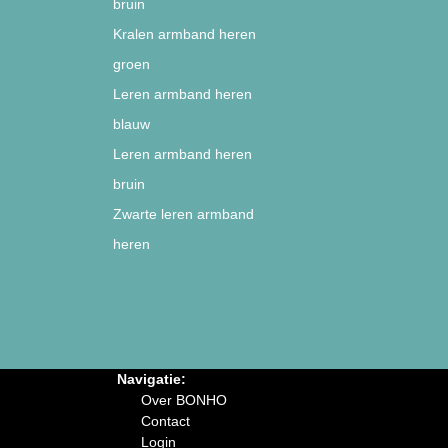
bruin
Kralen armband heren
groen
Leren armband heren
blauw
Leren armband heren
bruin
Zwarte leren armband
heren
Navigatie:
Over BONHO
Contact
Login