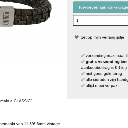
zet op mijn verlanglijstje
✅
verzending
maximaal 3
✅
gratis verzending
binn
aankoopbedrag is € 15,-)
✅
niet goed geld terug
✅
alle sieraden zijn han
✅
altijd mooi verpakt
o remain a CLASSIC".
 gemaakt van 11.3*6.3mm vintage